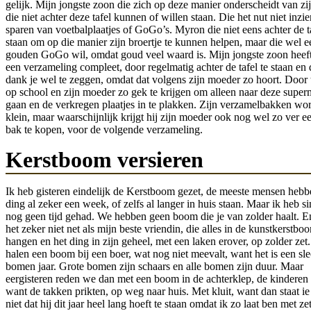
gelijk. Mijn jongste zoon die zich op deze manier onderscheidt van zij
die niet achter deze tafel kunnen of willen staan. Die het nut niet inzi
sparen van voetbalplaatjes of GoGo’s. Myron die niet eens achter de t
staan om op die manier zijn broertje te kunnen helpen, maar die wel e
gouden GoGo wil, omdat goud veel waard is. Mijn jongste zoon heef
een verzameling compleet, door regelmatig achter de tafel te staan en
dank je wel te zeggen, omdat dat volgens zijn moeder zo hoort. Door t
op school en zijn moeder zo gek te krijgen om alleen naar deze super
gaan en de verkregen plaatjes in te plakken. Zijn verzamelbakken wo
klein, maar waarschijnlijk krijgt hij zijn moeder ook nog wel zo ver 
bak te kopen, voor de volgende verzameling.
Kerstboom versieren
Ik heb gisteren eindelijk de Kerstboom gezet, de meeste mensen hebb
ding al zeker een week, of zelfs al langer in huis staan. Maar ik heb 
nog geen tijd gehad. We hebben geen boom die je van zolder haalt. E
het zeker niet net als mijn beste vriendin, die alles in de kunstkerstboo
hangen en het ding in zijn geheel, met een laken erover, op zolder zet
halen een boom bij een boer, wat nog niet meevalt, want het is een sle
bomen jaar. Grote bomen zijn schaars en alle bomen zijn duur. Maar
eergisteren reden we dan met een boom in de achterklep, de kinderen
want de takken prikten, op weg naar huis. Met kluit, want dan staat ie
niet dat hij dit jaar heel lang hoeft te staan omdat ik zo laat ben met ze