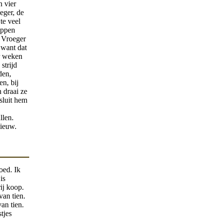
n vier
eger, de
te veel
oppen
. Vroeger
 want dat
ar weken
strijd
den,
en, bij
 draai ze
sluit hem
llen.
nieuw.
oed. Ik
is
ij koop.
van tien.
an tien.
tjes