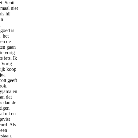
i. Scott
lemaal niet
ls hij
in
t
lgoed is
, het
oen de
hten gaan
ie vorig
 iets. Ik
. Vorig
lijk koop
jna
ott geeft
ook.
pyjama en
an dat
us dan de
 eigen
al uit en
gevist
eurd. Als
 een
rstaan.