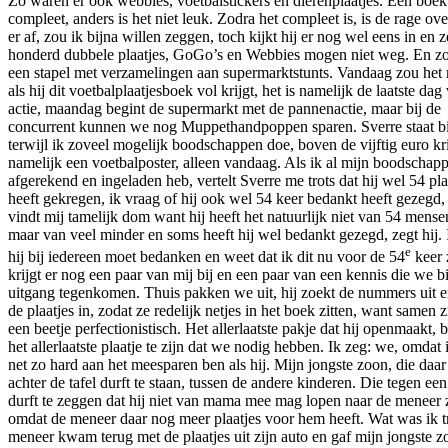
Zo waren er ook webbies, voetbalstickers en dierenplaatjes. Een boe
compleet, anders is het niet leuk. Zodra het compleet is, is de rage ove
er af, zou ik bijna willen zeggen, toch kijkt hij er nog wel eens in en z
honderd dubbele plaatjes, GoGo’s en Webbies mogen niet weg. En zo 
een stapel met verzamelingen aan supermarktstunts. Vandaag zou het 
als hij dit voetbalplaatjesboek vol krijgt, het is namelijk de laatste da
actie, maandag begint de supermarkt met de pannenactie, maar bij de
concurrent kunnen we nog Muppethandpoppen sparen. Sverre staat bij
terwijl ik zoveel mogelijk boodschappen doe, boven de vijftig euro k
namelijk een voetbalposter, alleen vandaag. Als ik al mijn boodschap
afgerekend en ingeladen heb, vertelt Sverre me trots dat hij wel 54 pla
heeft gekregen, ik vraag of hij ook wel 54 keer bedankt heeft gezegd,
vindt mij tamelijk dom want hij heeft het natuurlijk niet van 54 mens
maar van veel minder en soms heeft hij wel bedankt gezegd, zegt hij. 
e
hij bij iedereen moet bedanken en weet dat ik dit nu voor de 54
keer 
krijgt er nog een paar van mij bij en een paar van een kennis die we bi
uitgang tegenkomen. Thuis pakken we uit, hij zoekt de nummers uit e
de plaatjes in, zodat ze redelijk netjes in het boek zitten, want samen 
een beetje perfectionistisch. Het allerlaatste pakje dat hij openmaakt, b
het allerlaatste plaatje te zijn dat we nodig hebben. Ik zeg: we, omdat 
net zo hard aan het meesparen ben als hij. Mijn jongste zoon, die daar
achter de tafel durft te staan, tussen de andere kinderen. Die tegen ee
durft te zeggen dat hij niet van mama mee mag lopen naar de meneer z
omdat de meneer daar nog meer plaatjes voor hem heeft. Wat was ik t
meneer kwam terug met de plaatjes uit zijn auto en gaf mijn jongste z