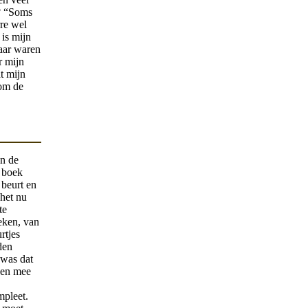
t? “Soms
rre wel
 is mijn
maar waren
r mijn
t mijn
 om de
an de
t boek
 beurt en
 het nu
te
oeken, van
rtjes
den
 was dat
gen mee
mpleet.