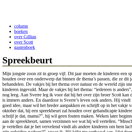
column
boeken
over Gillian
over Scott
gastenboek
Spreekbeurt
Mijn jongste zoon zit in groep vijf. Dit jaar moeten de kinderen een s
houden over een onderwerp dat binnen de thema’s passen, die ze dit j
behandelen. De vakjes bij het thema over natuur en de wereld zijn sne
kinderen ingevuld. Maar de vakjes bij het thema: “iedereen is anders”,
nog leeg. Aan Sverre leg ik voor dat hij het over zijn broer Scott kan 
is immers anders. En daardoor is Sverre’s leven ook anders. Hij vindt 
goed idee, maar wil het breder aanpakken en schrijft op in het vakje v
oktober dat, hij een spreekbeurt zal houden over gehandicapte kinder
schrijf je dat, mama?”, hij wil geen fouten maken. Weken later begin
aan de spreekbeurt, samen verzinnen we wat hij wil vertellen. “Missc
je vertellen dat je het vervelend vindt als andere kinderen om hem lac
zijn geluidjes nadoen?”, vraag ik. Hij kijkt me verbaasd aan, “dat doe