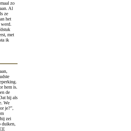
emaal zo
taan. Al
ls ze
an het
k werd.
fdstuk
rst, met
ta ik
aan,
oudste
eperking.
or hem is.
 en de
Dat hij als
oe. We
or je?”,
hem
ij zei
p duiken,
MEE