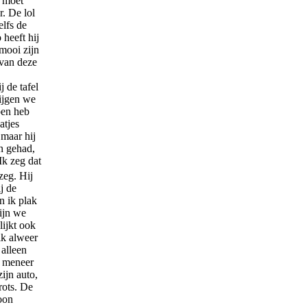
k moet
r. De lol
elfs de
heeft hij
mooi zijn
g van deze
 de tafel
rijgen we
pen heb
atjes
 maar hij
en gehad,
Ik zeg dat
zeg. Hij
j de
n ik plak
zijn we
lijkt ook
ik alweer
 alleen
n meneer
ijn auto,
rots. De
oon