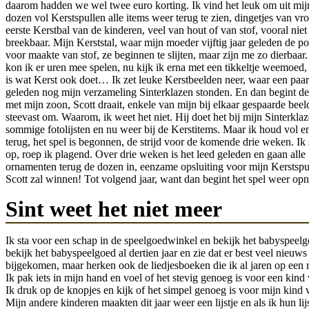
daarom hadden we wel twee euro korting. Ik vind het leuk om uit mij
dozen vol Kerstspullen alle items weer terug te zien, dingetjes van vro
eerste Kerstbal van de kinderen, veel van hout of van stof, vooral niet 
breekbaar. Mijn Kerststal, waar mijn moeder vijftig jaar geleden de p
voor maakte van stof, ze beginnen te slijten, maar zijn me zo dierbaar
kon ik er uren mee spelen, nu kijk ik erna met een tikkeltje weemoed,
is wat Kerst ook doet… Ik zet leuke Kerstbeelden neer, waar een pa
geleden nog mijn verzameling Sinterklazen stonden. En dan begint de 
met mijn zoon, Scott draait, enkele van mijn bij elkaar gespaarde beel
steevast om. Waarom, ik weet het niet. Hij doet het bij mijn Sinterklaz
sommige fotolijsten en nu weer bij de Kerstitems. Maar ik houd vol en
terug, het spel is begonnen, de strijd voor de komende drie weken. Ik 
op, roep ik plagend. Over drie weken is het leed geleden en gaan alle
ornamenten terug de dozen in, eenzame opsluiting voor mijn Kerstspu
Scott zal winnen! Tot volgend jaar, want dan begint het spel weer op
Sint weet het niet meer
Ik sta voor een schap in de speelgoedwinkel en bekijk het babyspeelg
bekijk het babyspeelgoed al dertien jaar en zie dat er best veel nieuws 
bijgekomen, maar herken ook de liedjesboeken die ik al jaren op een r
Ik pak iets in mijn hand en voel of het stevig genoeg is voor een kind 
Ik druk op de knopjes en kijk of het simpel genoeg is voor mijn kind v
Mijn andere kinderen maakten dit jaar weer een lijstje en als ik hun lijs