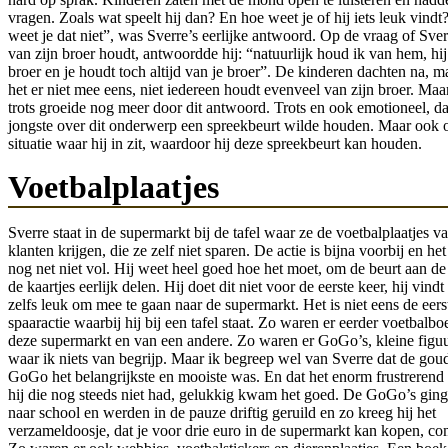
vragen. Zoals wat speelt hij dan? En hoe weet je of hij iets leuk vind
weet je dat niet”, was Sverre’s eerlijke antwoord. Op de vraag of Sve
van zijn broer houdt, antwoordde hij: “natuurlijk houd ik van hem, hij
broer en je houdt toch altijd van je broer”. De kinderen dachten na, 
het er niet mee eens, niet iedereen houdt evenveel van zijn broer. Maa
trots groeide nog meer door dit antwoord. Trots en ook emotioneel, da
jongste over dit onderwerp een spreekbeurt wilde houden. Maar ook
situatie waar hij in zit, waardoor hij deze spreekbeurt kan houden.
Voetbalplaatjes
Sverre staat in de supermarkt bij de tafel waar ze de voetbalplaatjes v
klanten krijgen, die ze zelf niet sparen. De actie is bijna voorbij en he
nog net niet vol. Hij weet heel goed hoe het moet, om de beurt aan de
de kaartjes eerlijk delen. Hij doet dit niet voor de eerste keer, hij vindt
zelfs leuk om mee te gaan naar de supermarkt. Het is niet eens de eers
spaaractie waarbij hij bij een tafel staat. Zo waren er eerder voetbalb
deze supermarkt en van een andere. Zo waren er GoGo’s, kleine figuu
waar ik niets van begrijp. Maar ik begreep wel van Sverre dat de gou
GoGo het belangrijkste en mooiste was. En dat het enorm frustrerend
hij die nog steeds niet had, gelukkig kwam het goed. De GoGo’s gin
naar school en werden in de pauze driftig geruild en zo kreeg hij het
verzameldoosje, dat je voor drie euro in de supermarkt kan kopen, co