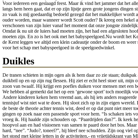
Voor iedereen een geslaagd feest. Maar ik vind het jammer dat het all
langs hem heen gaat, dat er op zijn lijstje geen grote jongens dingen s
zo vaak is mij goedaardig bedoeld gezegd dat het makkelijker wordt a
ouder worden, maar wanneer wordt Scott ouder? Ik kreeg een hekel a
verschonen van zijn luier vanaf het moment dat onze jongste zindelij
Omdat ik nu uit de luiers had moeten zijn, het had een afgesloten hoo
moeten zijn. En zo is het ook met het babyspeelgoed.Nu wordt het Ke
de Kerst leggen we altijd een klein cadeautje onder de boom en weer s
voor het schap met babyspeelgoed in de speelgoedwinkel.
Duikles
De tranen schieten in mijn ogen als ik hem daar zo zie staan; duikpak 
duikbril op en op zijn rug flessen. Hij ziet er echt heel stoer uit, mijn 
zoon van twaalf. Hij krijgt een poefles duiken voor mensen met een b
We hebben al gemerkt dat het op een ‘gewone sport’ toch moeilijk vo
Andere kinderen keken hem vreemd aan, als hij iets anders reageerde
tennisjuf wist niet wat te doen. Hij sloot zich op in zijn eigen wereld. 
de beste de theorie achter tennis wist, deed er op dat punt niet meer t
gingen op zoek naar een passende sport voor hem. “Is schaken iets vo
vroeg ik. Hij haalde zijn schouders op. “Paardrijden dan?”. Ik keek 
hoopvol aan en had visioenen van samen te paard door het bos. Maar h
hard, “nee”. “Judo?, toneel?”, hij bleef nee schudden. Zijn oog viel o
het stond met kleine letters in de activiteiten,- en vrijetijdskrant van 