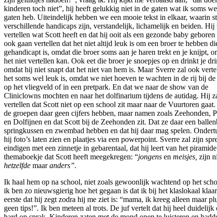
kinderen toch niet”, hij heeft gelukkig niet in de gaten wat ik soms we
gaten heb. Uiteindelijk hebben we een mooie tekst in elkaar, waarin s
verschillende handicaps zijn, verstandelijk, lichamelijk en beiden. Hij 
vertellen wat Scott heeft en dat hij ooit als een gezonde baby geboren i
ook gaan vertellen dat het niet altijd leuk is om een broer te hebben di
gehandicapt is, omdat die broer soms aan je haren trekt en je knijpt, o
het niet vertellen kan. Ook eet die broer je snoepjes op en drinkt je dr
omdat hij niet snapt dat het niet van hem is. Maar Sverre zal ook verte
het soms wel leuk is, omdat we niet hoeven te wachten in de rij bij d
op het vliegveld of in een pretpark. En dat we naar de show van de
Cliniclowns mochten en naar het dolfinarium tijdens de autidag. Hij z
vertellen dat Scott niet op een school zit maar naar de Vuurtoren gaat.
de groepen daar geen cijfers hebben, maar namen zoals Zeehonden, P
en Dolfijnen en dat Scott bij de Zeehonden zit. Dat ze daar een ballen
springkussen en zwembad hebben en dat hij daar mag spelen. Ondertu
hij foto’s laten zien en plaatjes via een powerpoint. Sverre zal zijn sp
eindigen met een zinnetje in gebarentaal, dat hij leert van het piramide
themaboekje dat Scott heeft meegekregen: “
jongens
en
meisjes,
zijn n
hetzelfde
maar
anders”.
Ik haal hem op na school, niet zoals gewoonlijk wachtend op het scho
ik ben zo nieuwsgierig hoe het gegaan is dat ik bij het klaslokaal klaar
eerste dat hij zegt zodra hij me ziet is: “mama, ik kreeg alleen maar p
geen tips!”. Ik ben meteen al trots. De juf vertelt dat hij heel duidelij
hard op sprak. Kinderen zaten met de mond open te luisteren en hadd