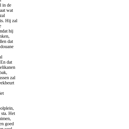
l in de
taat wat
zal
s. Hij zal
e
mdat hij
inken,
llen dat
e douane
al
 En dat
elikanen
bak,
ssen zal
reekbeurt
iet
olplein,
 sta. Het
luimen,
k en goed
en veel