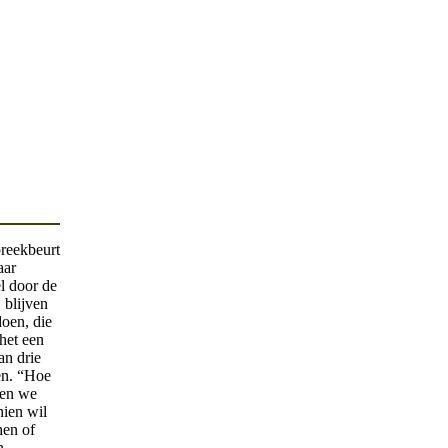
preekbeurt
aar
l door de
 blijven
doen, die
het een
an drie
en. “Hoe
nen we
hien wil
hen of
n