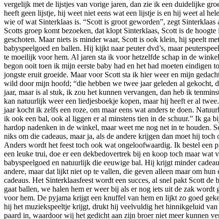
vergelijk met de lijstjes van vorige jaren, dan zie ik een duidelijke groe
heeft geen lijstje, hij weet niet eens wat een lijstje is en hij weet al he
wie of wat Sinterklaas is. “Scott is groot geworden”, zegt Sinterklaas a
Scotts groep komt bezoeken, dat klopt Sinterklaas, Scott is de hoogte 
geschoten. Maar niets is minder waar, Scott is ook klein, hij speelt me
babyspeelgoed en ballen. Hij kijkt naar peuter dvd’s, maar peuterspee
te moeilijk voor hem. Al jaren sta ik voor hetzelfde schap in de winkel
begon ooit toen ik mijn eerste baby had en het had moeten eindigen t
jongste eruit groeide. Maar voor Scott sta ik hier weer en mijn gedac
wild door mijn hoofd; “die hebben we twee jaar geleden al gekocht, d
jaar, maar is al stuk, ik zou het kunnen vervangen, dan heb ik tenminste
kan natuurlijk weer een liedjesboekje kopen, maar hij heeft er al twee
jaar kocht ik zelfs een roze, om maar eens wat anders te doen. Natuur
ik ook een bal, ook al liggen er al minstens tien in de schuur.” Ik ga bi
hardop nadenken in de winkel, maar weet me nog net in te houden. Sc
niks om die cadeaus, maar ja, als de andere krijgen dan moet hij toch 
Anders wordt het feest toch ook wat ongeloofwaardig. Ik bestel een 
een leuke trui, doe er een dekbedovertrek bij en koop toch maar wat v
babyspeelgoed en natuurlijk die eeuwige bal. Hij krijgt minder cadea
andere, maar dat lijkt niet op te vallen, die geven alleen maar om hun
cadeaus. Het Sinterklaasfeest wordt een succes, al snel pakt Scott de b
gaat ballen, we halen hem er weer bij als er nog iets uit de zak wordt 
voor hem. De pyjama krijgt een knuffel van hem en lijkt zo goed gek
hij het muziekspeeltje krijgt, drukt hij veelvuldig het hinnikgeluid van
paard in, waardoor wij het gedicht aan zijn broer niet meer kunnen ve