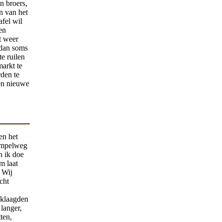
n broers,
en van het
afel wil
en
t weer
 dan soms
e ruilen
markt te
rden te
een nieuwe
en het
simpelweg
n ik doe
m laat
. Wij
cht
 klaagden
 langer,
tten,